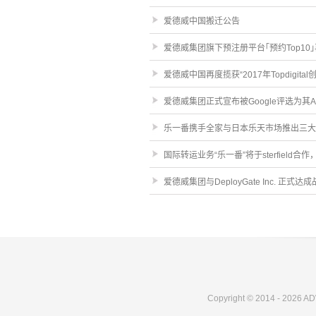
爱德威中国搬迁公告
爱德威集团旗下预注册平台｢预约Top10
爱德威中国再度揽获“2017年Topdigital
爱德威集团正式宣布被Google评选为其App Attr
乐一番携手全家与日本乐天市场推出三大
国际转运业务“乐一番”将于sterfiel
爱德威集团与DeployGate Inc. 正式达
Copyright © 2014 - 2026 AD