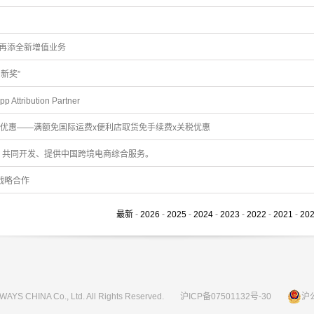
｣再添全新增值业务
创新奖”
ibution Partner
优惠——满额免国际运费x便利店取货免手续费x关税优惠
d合作，共同开发、提供中国跨境电商综合服务。
成战略合作
最新
-
2026
-
2025
-
2024
-
2023
-
2022
-
2021
-
20
WAYS CHINA Co., Ltd. All Rights Reserved.
沪ICP备07501132号-30
沪公