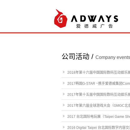
公司活动 /
Company event
2018年第十六届中国国际数码互动娱乐展览
2017韩国G-STAR ~携手爱德威集团Comple
2017年第十五届中国国际数码互动娱乐展览
2017年第六届全球游戏大会（GMGC北
2017 台北国际电玩展（Taipei Gam
2016 Digital Taipei 台北国际