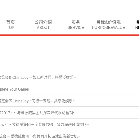
首页
公司介绍
服务
目标&价值观
TOP
ABOUT
SERVICE
PURPOSE&VALUE
N
s
会即ChinaJoy ~ 智汇新时代，畅想泛娱乐~
te Your Game!~
会即ChinaJoy ~同行十五载，共享泛娱乐~
京2017）~ 与爱德威集团共探次世代移动营销~
e Show） ~ 爱德威集团三度参展TGS，致力深耕台湾市场~
数字内容交流会 ~ 爱德威集团与您共同开拓游戏出海新契机~