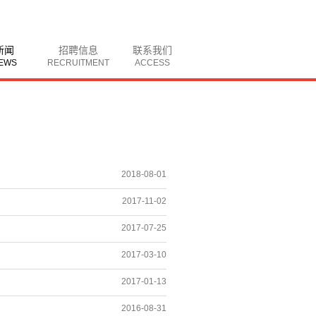
新闻
招聘信息
联系我们
EWS
RECRUITMENT
ACCESS
2018-08-01
2017-11-02
2017-07-25
2017-03-10
2017-01-13
2016-08-31